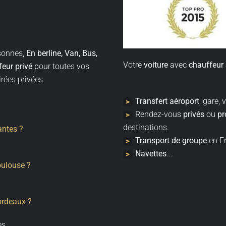
sonnes,
En berline, Van, Bus,
Votre
voiture
avec
chauffeur
eur privé
pour toutes vos
irées privées
Transfert
aéroport
, gare, v
Rendez-vous
privés
ou
pr
destinations.
antes ?
Transport de groupe
en Fr
Navettes
...
oulouse ?
ordeaux ?
es