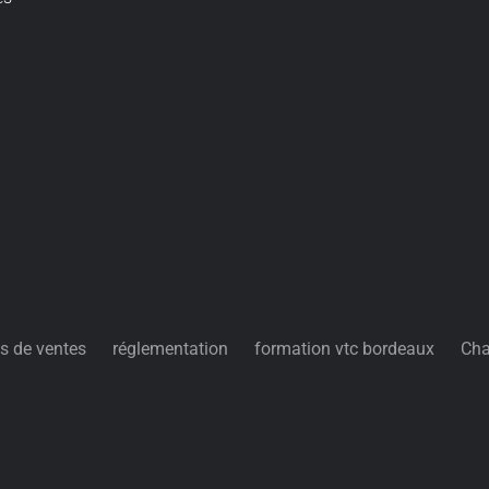
s de ventes
réglementation
formation vtc bordeaux
Cha